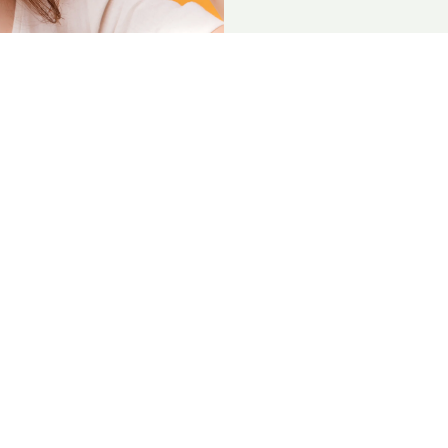
ר
י
ם
א
ו
מ
י
ד
ע
הצטרפו למועדון הלקוחות
טר של הדס לעדכונים, טיפים והמלצות לשמירה על אור