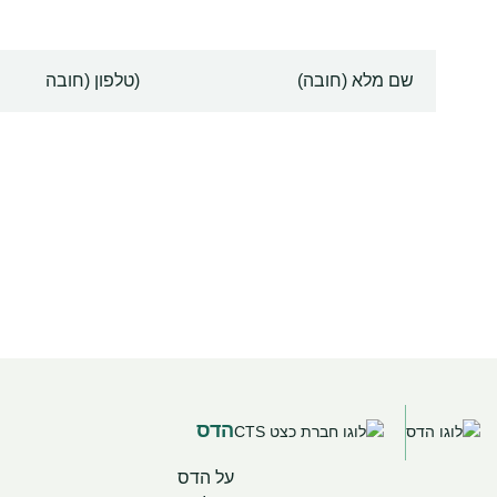
שם
טלפון
מלא
הדס
על הדס