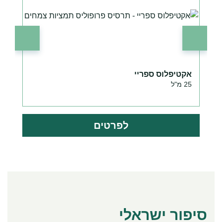
אקטיפלוס ספריי
ר
25 מ"ל
0
לפרטים
סיפור ישראלי