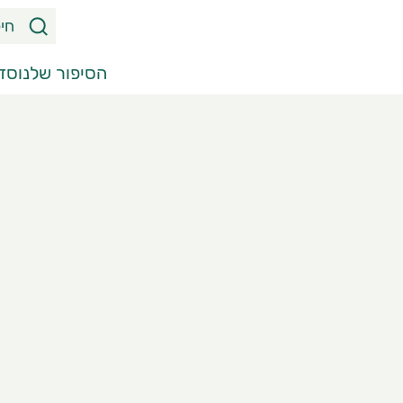
ח
י
פ
הסיפור שלנו
סדר
ו
ש
מ
ו
צ
ר
י
ם
,
מ
א
מ