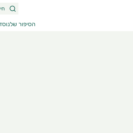
ח
י
פ
הסיפור שלנו
סדר
ו
ש
מ
ו
צ
ר
י
ם
,
מ
א
מ