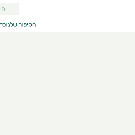
ח
י
פ
הסיפור שלנו
סדר
ו
ש
מ
ו
צ
ר
י
ם
,
מ
א
מ