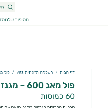
ח
י
פ
הסיפור שלנו
סדר
ו
ש
מ
ו
צ
ר
י
דף הבית
/
השלמה תזונתית Vitz
/
פול מאג 600 – מגנזיום 
ם
,
פול מאג 600 – מגנזיום ביסגליצינאט
מ
60 כמוסות
א
מ
טבליות המכילות מגנזיום ביסגליצינאט - קומפ