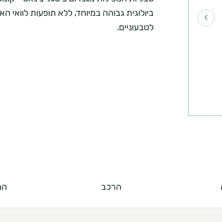
ר
ביולוגית גבוהה במיוחד, ללא תופעות לוואי האופ
י
לטבעוניים.
ם
א
ו
מ
י
ד
ע
הרכב
המ