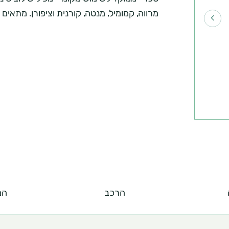
ר
מרווה, קמומיל, מנטה, קורנית וציפורן. מתאים 
י
ם
א
ו
מ
י
ד
ע
הרכב
המ