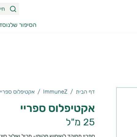
ח
י
פ
הסיפור שלנו
סדר
ו
ש
מ
ו
צ
ר
י
דף הבית
/
ImmuneZ
/
אקטיפלוס ספריי
ם
,
אקטיפלוס ספריי
מ
25 מ"ל
א
מ
ספריי ממוקד לשימוש מקומי- מכיל שילוב סינ