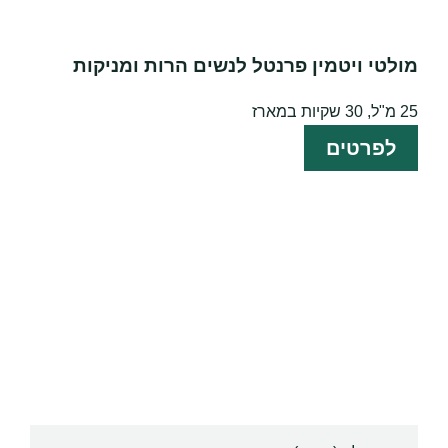
מולטי ויטמין פרנטל לנשים הרות ומניקות
25 מ"ל, 30 שקיות במארז
לפרטים
הצטרפו למועדון הלקוחות
הירשמו לניוזלטר של הדס לעדכונים, טיפים
והמלצות לשמירה על אורח חיים בריא.
שם