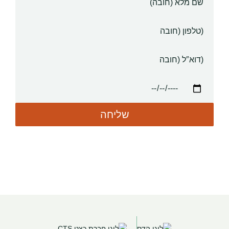
מלא
טלפון
דוא”ל
תאריך
לידה
(חובה)
שליחה