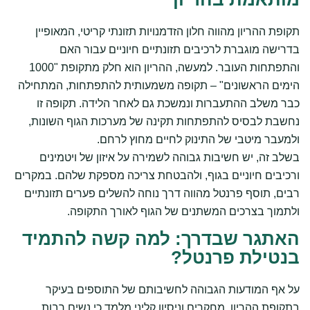
תקופת ההריון מהווה חלון הזדמנויות תזונתי קריטי, המאופיין
בדרישה מוגברת לרכיבים תזונתיים חיוניים עבור האם
והתפתחות העובר. למעשה, ההריון הוא חלק מתקופת "1000
הימים הראשונים" – תקופה משמעותית להתפתחות, המתחילה
כבר משלב ההתעברות ונמשכת גם לאחר הלידה. תקופה זו
נחשבת לבסיס להתפתחות תקינה של מערכות הגוף השונות,
ולמעבר מיטבי של התינוק לחיים מחוץ לרחם.
בשלב זה, יש חשיבות גבוהה לשמירה על איזון של ויטמינים
ורכיבים חיוניים בגוף, ולהבטחת צריכה מספקת שלהם. במקרים
רבים, תוסף פרנטל מהווה דרך נוחה להשלים פערים תזונתיים
ולתמוך בצרכים המשתנים של הגוף לאורך התקופה.
האתגר שבדרך: למה קשה להתמיד
בנטילת פרנטל?
על אף המודעות הגבוהה לחשיבותם של התוספים בעיקר
בתקופת ההריון, מחקרים וניסיון קליני מלמד כי נשים רבות