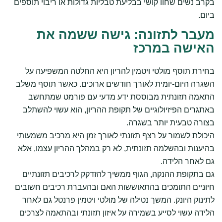
בקרב נשים שחוו קושי בבליעת טבליות גדולות או ריבוי תוספים
ביום.
מעבר לתזונה: גישה ששמה את
האישה במרכז
בחירת תוסף מולטי ויטמין להריון היא החלטה המשפיעה על
השגרה היום-יומית לאורך חודשים ארוכים. כאשר תוסף משלב
התאמה תזונתית מבוססת ידע מדעי עם פורמט שמתחשב
באתגרים הפיזיולוגיים של תקופת ההריון, הוא עשוי להשתלב
בצורה טבעית יותר בשגרה.
היכולת לשמור על רצף תזונתי לאורך זמן היא מרכיב משמעותי
בהיענות ובהשלמה תזונתית, לא רק במהלך ההריון עצמו, אלא
גם לאחר הלידה.
גם בתקופת ההנקה, הגוף ממשיך להזדקק לרכיבים תזונתיים
חיוניים התומכים בהתאוששות האם ובהעברת רכיבים חשובים
לתינוק היונק. המשך נטילה של מולטי ויטמין פרנטל גם לאחר
הלידה עשוי לסייע בשמירה על איזון תזונתי ובהתאמה לצרכים