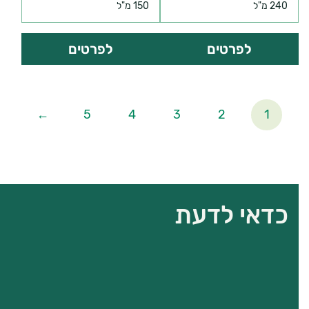
240 מ"ל
150 מ"ל
לפרטים
לפרטים
←
5
4
3
2
1
כדאי לדעת