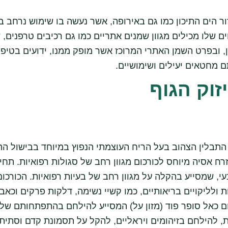
ור הים התיכון כמו גם באירופה, אשר נעשה בו שימוש נרחב 
ם שלו מכילים מגוון שמנים אתריים כמו גם רכיבים טרפנים,
ן, ובפרט השמן האתרי המרוכז אשר מופק ממנו, ידועים בטיפ
תם מחטאים יעילים ושימושיים.
זוק הגוף
 התבלין הצהוב בעל הריח העוצמתי הנפוץ במיוחד בבישול ההוד
זרח אסיה מיוחס לכורכום מגוון רחב של סגולות רפואיות. תחי
י, שמסייע בהקלה על מגוון רחב של בעיות רפואיות. הכורכ
 ולליקויים בריאותיים, כמו קשיי נשימה, דלקות פרקים וכאבי 
ם כאל סופר פוד (מזון על) המסייע להילחם בהתפתחותם של
רת, להילחם בזיהומים ויראליים, להקל על תסמונת קדם וסתי