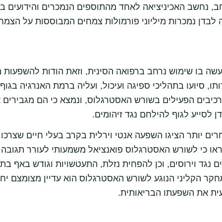
, נחשב האכיניציאה לאחד מהתוספים הנמכרים והידועים בי
 לבדן נמכרות מיליוני פורמולות צמחים המבוססות על הצמח
ה בו שימוש נרחב ברפואה הסינית, וזאת הודות להשפעות מ
תו, סיועו בתהליכי ספיגה ועיכול, ועליה ברמת האנרגיה בגו
רכיבים הפעילים בשורש האסטרגלוס, ונמצא כי הם מגבירים 
 לסייע לגוף להילחם נגד זיהומים.
רים יותר הציגו השפעה אנטי וירלית בקרב בעלי חיים שצרכו
או כי לשורש האסטרגלוס פואנציאל משמעותי לעורר תגובה ח
ם נגד וירוסים, וכן להפחית נזלת, התעטשויות וגודש באף בתק
המחקר הקליני הנוגע לשורש האסטרגלוס הוא עדיין מצומצם י
ית את השפעתו הבריאותית.