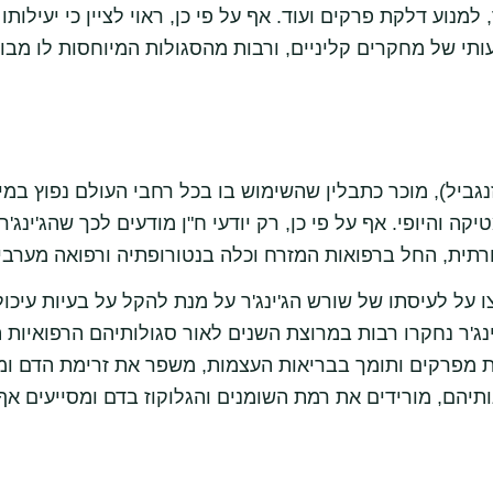
מנוע דלקת פרקים ועוד. אף על פי כן, ראוי לציין כי יעילותו
תי של מחקרים קליניים, ורבות מהסגולות המיוחסות לו מבוס
 זנגביל), מוכר כתבלין שהשימוש בו בכל רחבי העולם נפוץ במ
יקה והיופי. אף על פי כן, רק יודעי ח"ן מודעים לכך שהג'ינ
תית, החל ברפואות המזרח וכלה בנטורופתיה ורפואה מערבי
 על לעיסתו של שורש הג'ינג'ר על מנת להקל על בעיות עיכו
ינג'ר נחקרו רבות במרוצת השנים לאור סגולותיהם הרפואיות הר
 מפרקים ותומך בבריאות העצמות, משפר את זרימת הדם ומג
ותיהם, מורידים את רמת השומנים והגלוקוז בדם ומסייעים א