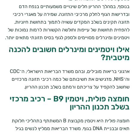
בנוסף, במהלך ההריון חלים שינויים משמעותיים בנפח הדם
ובדרישות הגוף לחלק מרכיבי התזונה. שמירה על מאגרי רכיבי
תזונה תקינים בשלב המקדים עשויה לתמוך בתחושת חיוניות,
להפחית תחושות של עייפות וחולשה הקשורות לרמות נמוכות של
ויטמינים ומינרלים מסויימים ולספק לגוף בסיס תזונתי מתאים יותר.
אילו ויטמינים ומינרלים חשובים להכנה
מיטבית?
ארגוני בריאות מובילים, ובהם משרד הבריאות הישראלי, ה־CDC
וה־NHS, מדגישים את חשיבותם של כמה רכיבי תזונה מרכזיים
שחשוב להקפיד על צריכתם ורמתם בשלב תכנון ההריון.
חומצה פולית, ויטמין B9 – רכיב מרכזי
בשלב תכנון ההריון
חומצה פולית
היא ויטמין מקבוצת B המשתתף בתהליכי חלוקת
תאים ובבניית DNA בגוף. משרד הבריאות ממליץ לנשים בגיל