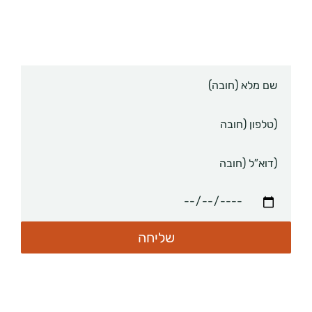
הירשמו לניוזלטר של הדס לעדכונים, טיפים
והמלצות לשמירה על אורח חיים בריא.
שם
מלא
טלפון
דוא”ל
תאריך
לידה
(חובה)
שליחה