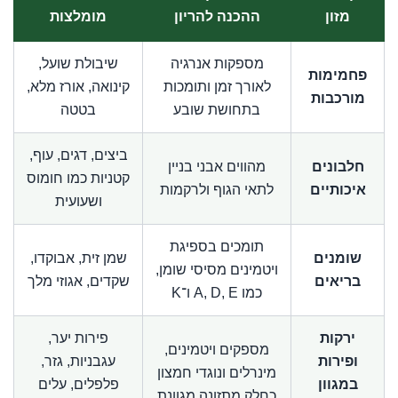
מזון
ההכנה להריון
מומלצות
מספקות אנרגיה
שיבולת שועל,
פחמימות
לאורך זמן ותומכות
קינואה, אורז מלא,
מורכבות
בתחושת שובע
בטטה
ביצים, דגים, עוף,
חלבונים
מהווים אבני בניין
קטניות כמו חומוס
איכותיים
לתאי הגוף ולרקמות
ושעועית
תומכים בספיגת
שומנים
שמן זית, אבוקדו,
ויטמינים מסיסי שומן,
בריאים
שקדים, אגוזי מלך
כמו A, D, E ו־K
ירקות
פירות יער,
מספקים ויטמינים,
ופירות
עגבניות, גזר,
מינרלים ונוגדי חמצון
במגוון
פלפלים, עלים
כחלק מתזונה מגוונת