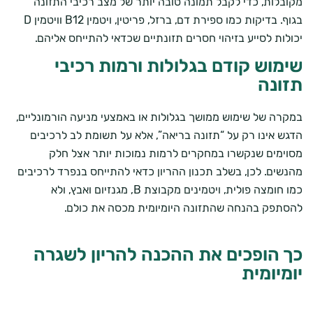
מקובלות, כדי לקבל תמונה טובה יותר של מצב רכיבי התזונה
בגוף. בדיקות כמו ספירת דם, ברזל, פריטין, ויטמין B12 וויטמין D
יכולות לסייע בזיהוי חסרים תזונתיים שכדאי להתייחס אליהם.
שימוש קודם בגלולות ורמות רכיבי
תזונה
במקרה של שימוש ממושך בגלולות או באמצעי מניעה הורמונליים,
הדגש אינו רק על “תזונה בריאה”, אלא על תשומת לב לרכיבים
מסוימים שנקשרו במחקרים לרמות נמוכות יותר אצל חלק
מהנשים. לכן, בשלב תכנון ההריון כדאי להתייחס בנפרד לרכיבים
כמו חומצה פולית, ויטמינים מקבוצת B, מגנזיום ואבץ, ולא
להסתפק בהנחה שהתזונה היומיומית מכסה את כולם.
כך הופכים את ההכנה להריון לשגרה
יומיומית