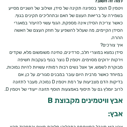
למה זה חשוב?
ויטמין D
תומך בספיגה תקינה של סידן, ושילוב של השניים מסייע
בשמירה על בריאות העצם של האם ובתהליכים תקינים בגוף.
כאשר צריכת הסידן אינה מספקת, הגוף עשוי להיעזר במאגרי
הסידן הקיימים, מה שעלול להשפיע על חוזק העצם של האשה
ההרה.
איך צורכים?
סידן נמצא במוצרי חלב, סרדינים, טחינה משומשום מלא, שקדים
וירקות ירוקים מסוימים. ויטמין D נוצר בגוף בעקבות חשיפה
מבוקרת לשמש, אך אצל נשים רבות רמותיו עשויות להיות נמוכות,
במיוחד כאשר מרבית היום עובר במבנים סגורים. על כן, אם
בדיקות הדם מצביעות על רמת ויטמין D נמוכה, מעבר לתזונה
לרוב יומלץ גם על תיסוף באמצעות
תוסף תזונה ייעודי של ויטמין D
.
אבץ וויטמינים מקבוצת B
אבץ:
אבץ הוא מינרל המשתתף בתהליכי חלוקת תאים ובתפקוד תקין