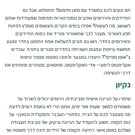
חם ונעים לכם במשרד עם מזגן וחימום? תתפלאו, אבל גם
החיידקים והוירוסים אוהבים טמפרטורות חמימות שמעודדות אותם
לשגשג. מה לעשות? אפילו בימים הקרים והגשומים מומלץ לפתוח
חלון לאוורור. מעבר לכך שהאוורור מוריד את כמות החיידקים
והווירוסים בחדר, הוא גם תורם להעלאת אחוז החמצן בחדר ומונע
תחושת עייפות ונמנום השכיחה בחדרים סגורים בחורף. עובדים
ב"אופן ספייס"? היעזרו במבער ולתוכו טפטפו מספר טיפות
אקליפטוס לימוני- אדי האקליפטוס, מחטאים, מטהרים ופותחים את
דרכי הנשימה.
נקיון
שימרו על הגיינה אישית וסביבתית. וירוסים יכולים לשרוד על
משטחים למשך שעות ואף ימים. אתם הרי לא באמת רוצים לדעת
מה מצטבר לכם על הנייד, כפתורי העכבר והמקלדת וכמובן- על
כוס הקפה. חשוב להקפיד על הגיינה וניקיון, של סביבת העבודה
ושלכם באופן אישי. רחיצה תקופה של הידיים הינה דרך פשוטה אך