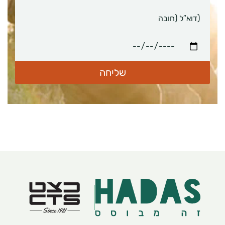
דוא”ל
תאריך
לידה
(חובה)
שליחה